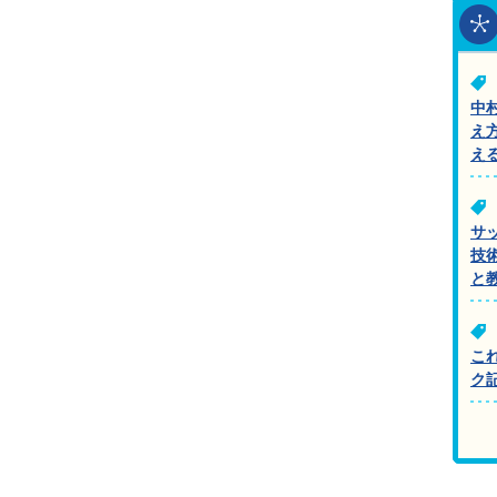
中
え
え
サ
技
と
こ
ク