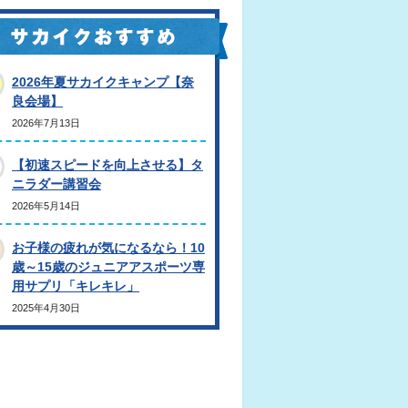
2026年夏サカイクキャンプ【奈
良会場】
2026年7月13日
【初速スピードを向上させる】タ
ニラダー講習会
2026年5月14日
お子様の疲れが気になるなら！10
歳～15歳のジュニアアスポーツ専
用サプリ「キレキレ」
2025年4月30日