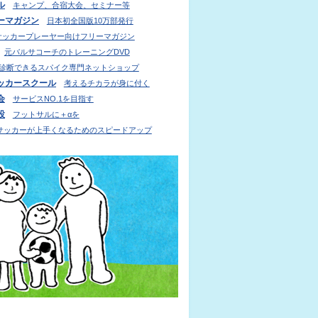
ル
キャンプ、合宿大会、セミナー等
ーマガジン
日本初全国版10万部発行
サッカープレーヤー向けフリーマガジン
元バルサコーチのトレーニングDVD
診断できるスパイク専門ネットショップ
ッカースクール
考えるチカラが身に付く
会
サービスNO.1を目指す
設
フットサルに＋αを
サッカーが上手くなるためのスピードアップ