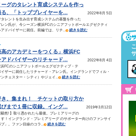
リーグのタレント育成システムを作っ
る、「トッププレイヤーを...
2022年8月 5日
でタレントを生み出す育成システムの基盤を作った
アレン氏が、今シーズン横浜FCのシニアフットボールエグゼクティ
アドバイザーに就任。前編では、リチ...
続きを読む
ー
最高のアカデミーをつくる」横浜FC
アドバイザーのリチャード...
2022年8月 4日
、横浜FCのシニアフットボールエグゼクティブ・テ
バイザーに就任したリチャード・アレン氏。イングランドでフィル・
ンチェスター・シティ）やジェイ...
続きを読む
好き、集まれ！ チケットの取り方か
びまで１冊に収録。イング...
2019年3月12日
で話題騒然! 】取り憑かれたら最後。プレミアリーグの
くす！イングランド・プレミアリーグ のサポーター向けのファンサイ
ブ」。ファン目線のコラ...
続きを読む