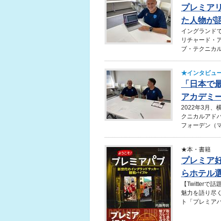
プレミア
た人物が語
イングランド
リチャード・
ブ・テクニカル
★インタビュ
「日本で
アカデミー
2022年3月
クニカルアド
フォーデン（マ
★本・書籍
プレミア
らホテル選
【Twitter
魅力を語り尽
ト「プレミアパ