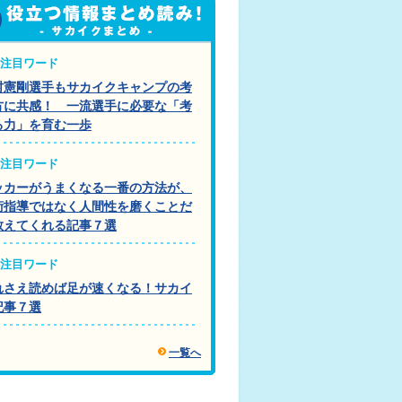
注目ワード
村憲剛選手もサカイクキャンプの考
方に共感！ 一流選手に必要な「考
る力」を育む一歩
注目ワード
ッカーがうまくなる一番の方法が、
術指導ではなく人間性を磨くことだ
教えてくれる記事７選
注目ワード
れさえ読めば足が速くなる！サカイ
記事７選
一覧へ