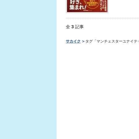
全
3
記事
サカイク
タグ「マンチェスターユナイテ