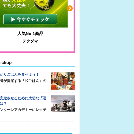
人気No.1商品
わかりやすい質問に沿っ
テクダマ
サカイクサッカーノ
ickup
かりごはんを食べよう！
省が提案する「和ごはん」の
安定させるために大切な『噛
は？
ンターレアカデミーにレクチ