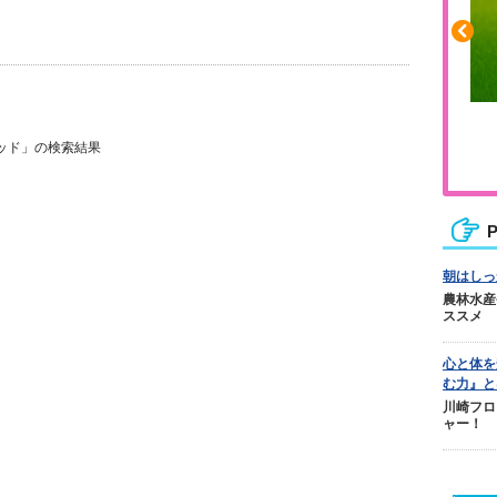
ふくらはぎの張りや疲れに
ッド」の検索結果
ジュニアレッグリカバリー
P
朝はしっ
農林水産
ススメ
心と体を
む力』と
川崎フロ
ャー！