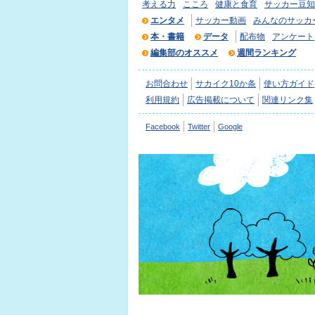
考える力
こころ
健康と食育
サッカー豆知
エンタメ
サッカー動画
みんなのサッカ
本・書籍
データ
配布物
アンケート
編集部のオススメ
週間ランキング
お問合わせ
サカイク10か条
使い方ガイド
利用規約
広告掲載について
関連リンク集
Facebook
Twitter
Google