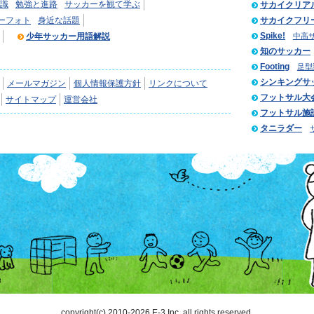
識
勉強と進路
サッカーを観て学ぶ
サカイクリア
ーフォト
身近な話題
サカイクフリ
Spike!
少年サッカー用語解説
中高
知のサッカー
Footing
足型
シンキングサ
メールマガジン
個人情報保護方針
リンクについて
フットサル大
サイトマップ
運営会社
フットサル施
タニラダー
copyright(c) 2010-2026 E-3 Inc. all rights reserved.