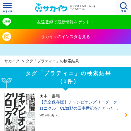
自分で考えるサッカーを
子どもたちに。
友達登録で最新情報をゲット！
サカイクのインスタを見る
サカイク
タグ「プラティニ」の検索結果
タグ「プラティニ」の検索結果
（1件）
★本・書籍
【完全保存版】チャンピオンズリーグ・ク
ロニクル CL激動の四半世紀をたどった...
2019年5月 7日