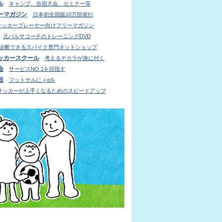
ル
キャンプ、合宿大会、セミナー等
ーマガジン
日本初全国版10万部発行
サッカープレーヤー向けフリーマガジン
元バルサコーチのトレーニングDVD
診断できるスパイク専門ネットショップ
ッカースクール
考えるチカラが身に付く
会
サービスNO.1を目指す
設
フットサルに＋αを
サッカーが上手くなるためのスピードアップ