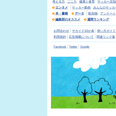
考える力
こころ
健康と食育
サッカー豆知
エンタメ
サッカー動画
みんなのサッカ
本・書籍
データ
配布物
アンケート
編集部のオススメ
週間ランキング
お問合わせ
サカイク10か条
使い方ガイド
利用規約
広告掲載について
関連リンク集
Facebook
Twitter
Google