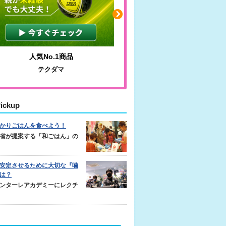
人気No.1商品
わかりやすい質問に沿っ
テクダマ
サカイクサッカーノ
ickup
かりごはんを食べよう！
省が提案する「和ごはん」の
安定させるために大切な『噛
は？
ンターレアカデミーにレクチ