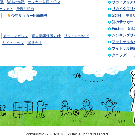
識
勉強と進路
サッカーを観て学ぶ
サカイクリア
ーフォト
身近な話題
サカイクフリ
Spike!
少年サッカー用語解説
中高
知のサッカー
Footing
足型
シンキングサ
メールマガジン
個人情報保護方針
リンクについて
フットサル大
サイトマップ
運営会社
フットサル施
タニラダー
copyright(c) 2010-2026 E-3 Inc. all rights reserved.