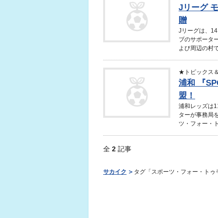
Jリーグ 
贈
Jリーグは、1
ブのサポータ
よび周辺の村で
★トピックス
浦和 『SP
盟！
浦和レッズは
ターが事務局
ツ・フォー・ト
全
2
記事
サカイク
タグ「スポーツ・フォー・トゥ