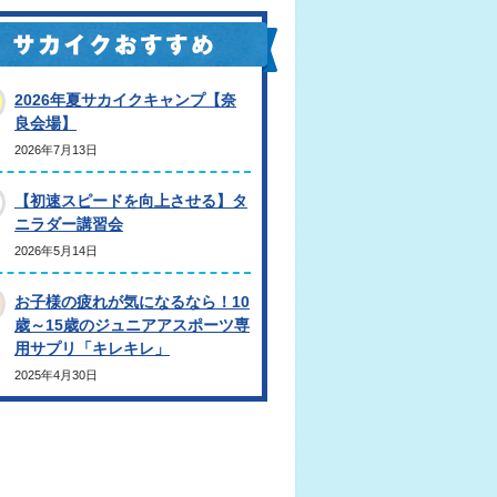
2026年夏サカイクキャンプ【奈
良会場】
2026年7月13日
【初速スピードを向上させる】タ
ニラダー講習会
2026年5月14日
お子様の疲れが気になるなら！10
歳～15歳のジュニアアスポーツ専
用サプリ「キレキレ」
2025年4月30日