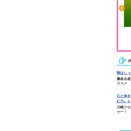
ふくらはぎの張りや疲れに
ジュニアレッグリカバリー
P
朝はしっ
農林水産
ススメ
心と体を
む力』と
川崎フロ
ャー！