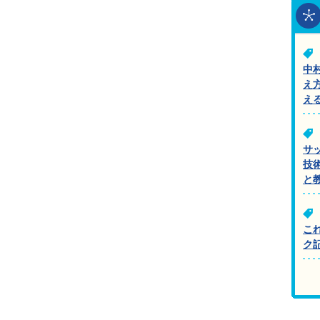
中
え
え
サ
技
と
こ
ク