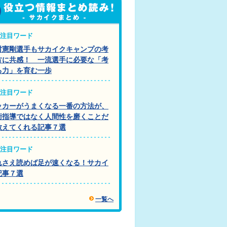
注目ワード
村憲剛選手もサカイクキャンプの考
方に共感！ 一流選手に必要な「考
る力」を育む一歩
注目ワード
ッカーがうまくなる一番の方法が、
術指導ではなく人間性を磨くことだ
教えてくれる記事７選
注目ワード
れさえ読めば足が速くなる！サカイ
記事７選
一覧へ