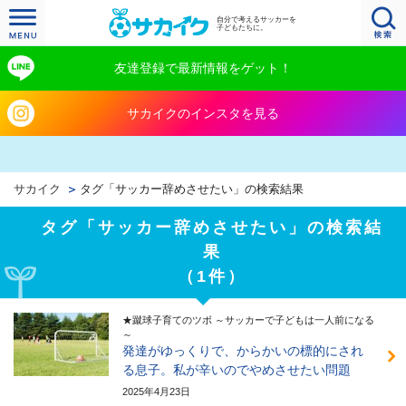
自分で考えるサッカーを
子どもたちに。
友達登録で最新情報をゲット！
サカイクのインスタを見る
サカイク
タグ「サッカー辞めさせたい」の検索結果
タグ「サッカー辞めさせたい」の検索結
果
（1件）
★蹴球子育てのツボ ～サッカーで子どもは一人前になる
～
発達がゆっくりで、からかいの標的にされ
る息子。私が辛いのでやめさせたい問題
2025年4月23日