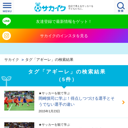
自分で考えるサッカーを
子どもたちに。
友達登録で最新情報をゲット！
サカイクのインスタを見る
サカイク
タグ「アギーレ」の検索結果
タグ「アギーレ」の検索結果
（5件）
★サッカーを観て学ぶ
岡崎慎司に学ぶ！得点しつづける選手とそ
うでない選手の違い
2015年1月23日
★サッカーを観て学ぶ