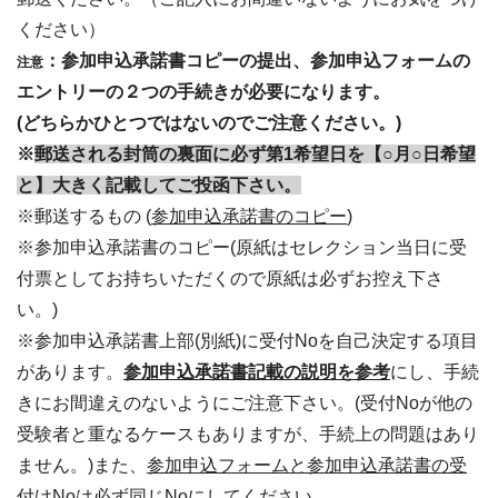
ください）
：参加申込承諾書コピーの提出、参加申込フォームの
注意
エントリーの２つの手続きが必要になります。
(どちらかひとつではないのでご注意ください。)
※
郵送される封筒の裏面に必ず第1希望日を【○月○日希望
と】大きく記載してご投函下さい。
※郵送するもの (
参加申込承諾書のコピー
)
※参加申込承諾書のコピー(原紙はセレクション当日に受
付票としてお持ちいただくので原紙は必ずお控え下さ
い。)
※参加申込承諾書上部(別紙)に受付Noを自己決定する項目
があります。
参加申込承諾書記載の説明を参考
にし、手続
きにお間違えのないようにご注意下さい。(受付Noが他の
受験者と重なるケースもありますが、手続上の問題はあり
ません。)また、
参加申込フォームと参加申込承諾書の受
付けNoは必ず同じNoにしてください。