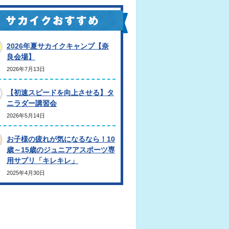
2026年夏サカイクキャンプ【奈
良会場】
2026年7月13日
【初速スピードを向上させる】タ
ニラダー講習会
2026年5月14日
お子様の疲れが気になるなら！10
歳～15歳のジュニアアスポーツ専
用サプリ「キレキレ」
2025年4月30日