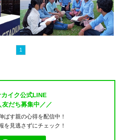
1
サカイク公式LINE
＼友だち募集中／／
伸ばす親の心得を配信中！
報を見逃さずにチェック！