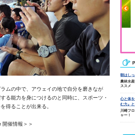
や疲れに
人気No.1商品
カバリー
テクダマ
P
朝はしっ
農林水産
ススメ
グラムの中で、アウェイの地で自分を磨きなが
躍する能力を身につけるのと同時に、スポーツ・
心と体を
む力』と
会を得ることが出来る。
川崎フロ
ャー！
lenge 開催情報＞＞