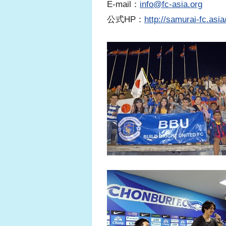
E-mail：
info@fc-asia.org
公式HP：
http://samurai-fc.asia