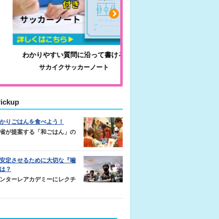
わかりやすい質問に沿って書ける
毎日の食事＋α
サカイクサッカーノート
キレキレ
ickup
かりごはんを食べよう！
省が提案する「和ごはん」の
安定させるために大切な『噛
は？
ンターレアカデミーにレクチ