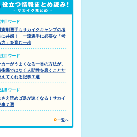
注目ワード
村憲剛選手もサカイクキャンプの考
方に共感！ 一流選手に必要な「考
る力」を育む一歩
注目ワード
ッカーがうまくなる一番の方法が、
術指導ではなく人間性を磨くことだ
教えてくれる記事７選
注目ワード
れさえ読めば足が速くなる！サカイ
記事７選
一覧へ