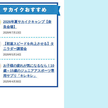
2026年夏サカイクキャンプ【奈
良会場】
2026年7月13日
【初速スピードを向上させる】タ
ニラダー講習会
2026年5月14日
お子様の疲れが気になるなら！10
歳～15歳のジュニアアスポーツ専
用サプリ「キレキレ」
2025年4月30日