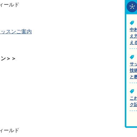
ィールド
中
レッスンご案内
え
え
ョン＞＞
サ
技
と
こ
ク
ィールド