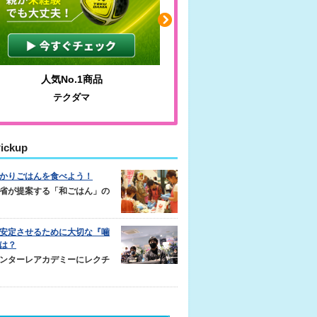
人気No.1商品
わかりやすい質問に沿っ
テクダマ
サカイクサッカーノ
ickup
かりごはんを食べよう！
省が提案する「和ごはん」の
安定させるために大切な『噛
は？
ンターレアカデミーにレクチ