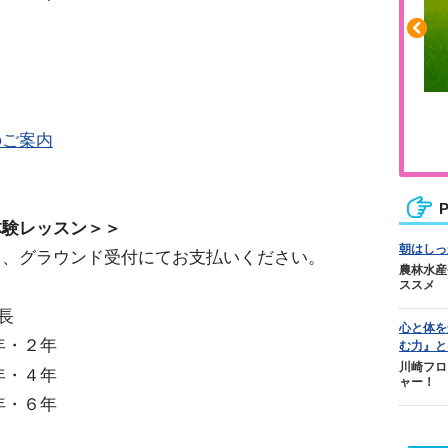
ふくらはぎの張りや疲れに
のご案内
ジュニアレッグリカバリー
P
体験レッスン＞＞
朝はしっ
当日、グラウンド受付にてお支払いください。
農林水産
ススメ
年長
心と体を
１年・２年
む力』と
川崎フロ
３年・４年
ャー！
５年・６年