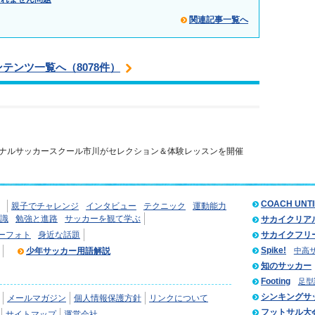
関連記事一覧へ
ンテンツ一覧へ（8078件）
ナルサッカースクール市川がセレクション＆体験レッスンを開催
COACH UNT
親子でチャレンジ
インタビュー
テクニック
運動能力
識
勉強と進路
サッカーを観て学ぶ
サカイクリア
ーフォト
身近な話題
サカイクフリ
Spike!
少年サッカー用語解説
中高
知のサッカー
Footing
足型
シンキングサ
メールマガジン
個人情報保護方針
リンクについて
フットサル大
サイトマップ
運営会社