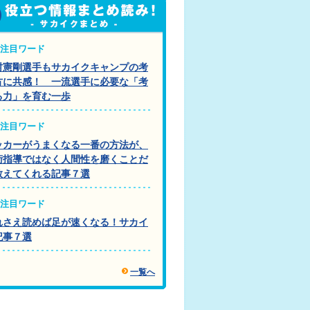
注目ワード
村憲剛選手もサカイクキャンプの考
方に共感！ 一流選手に必要な「考
る力」を育む一歩
注目ワード
ッカーがうまくなる一番の方法が、
術指導ではなく人間性を磨くことだ
教えてくれる記事７選
注目ワード
れさえ読めば足が速くなる！サカイ
記事７選
一覧へ