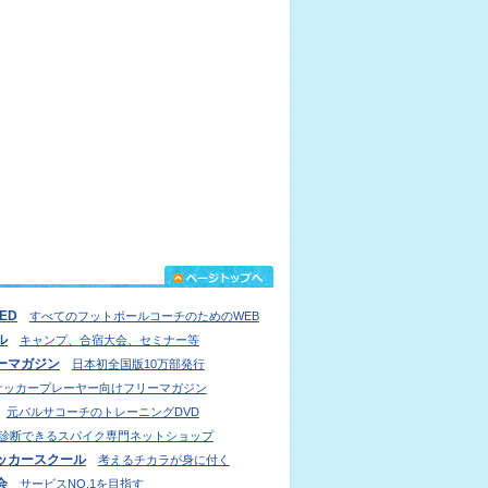
IED
すべてのフットボールコーチのためのWEB
ル
キャンプ、合宿大会、セミナー等
ーマガジン
日本初全国版10万部発行
サッカープレーヤー向けフリーマガジン
元バルサコーチのトレーニングDVD
診断できるスパイク専門ネットショップ
ッカースクール
考えるチカラが身に付く
会
サービスNO.1を目指す