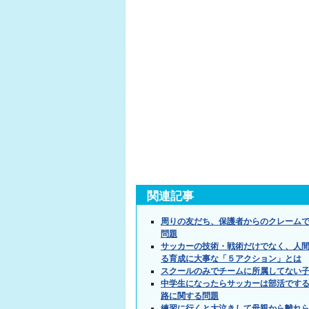
関連記事
周りの友だち、保護者からのクレーム
問題
サッカーの技術・戦術だけでなく、人間
る育成に大事な「５アクション」とは
スクールのみでチームに所属してない
中学生になったらサッカーは部活です
路に関する問題
練習に行くと大泣きして母親から離れ