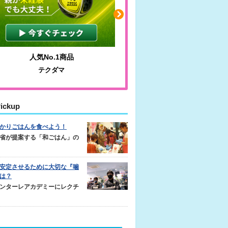
人気No.1商品
わかりやすい質問に沿っ
テクダマ
サカイクサッカーノ
ickup
かりごはんを食べよう！
省が提案する「和ごはん」の
安定させるために大切な『噛
は？
ンターレアカデミーにレクチ