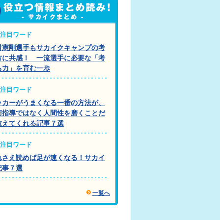
注目ワード
村憲剛選手もサカイクキャンプの考
方に共感！ 一流選手に必要な「考
る力」を育む一歩
注目ワード
ッカーがうまくなる一番の方法が、
術指導ではなく人間性を磨くことだ
教えてくれる記事７選
注目ワード
れさえ読めば足が速くなる！サカイ
記事７選
一覧へ