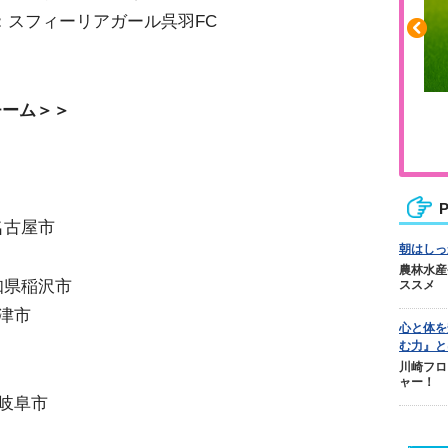
：スフィーリアガール呉羽FC
チーム＞＞
ふくらはぎの張りや疲れに
ジュニアレッグリカバリー
P
名古屋市
朝はしっ
農林水産
知県稲沢市
ススメ
県沼津市
心と体を
む力』と
川崎フロ
ャー！
県岐阜市