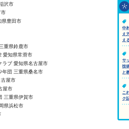
県稲沢市
日市市
愛知県豊田市
中
え
え
 三重県鈴鹿市
12 愛知県常滑市
サ
クラブ 愛知県名古屋市
技
少年団 三重県桑名市
と
知県名古屋市
県名古屋市
こ
団 三重県伊賀市
ク
静岡県浜松市
市