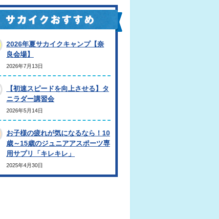
2026年夏サカイクキャンプ【奈
良会場】
2026年7月13日
【初速スピードを向上させる】タ
ニラダー講習会
2026年5月14日
お子様の疲れが気になるなら！10
歳～15歳のジュニアアスポーツ専
用サプリ「キレキレ」
2025年4月30日