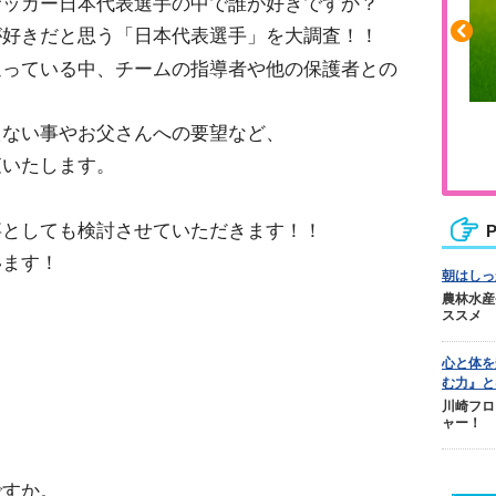
サッカー日本代表選手の中で誰が好きですか？
が好きだと思う「日本代表選手」を大調査！！
通っている中、チームの指導者や他の保護者との
ふくらはぎの張りや疲れに
えない事やお父さんへの要望など、
ジュニアレッグリカバリー
査いたします。
事としても検討させていただきます！！
P
います！
朝はしっ
農林水産
ススメ
心と体を
む力』と
川崎フロ
ャー！
ですか。