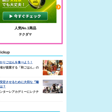
人気No.1商品
わかりやすい質問に沿っ
テクダマ
サカイクサッカーノ
ickup
かりごはんを食べよう！
省が提案する「和ごはん」の
安定させるために大切な『噛
は？
ンターレアカデミーにレクチ