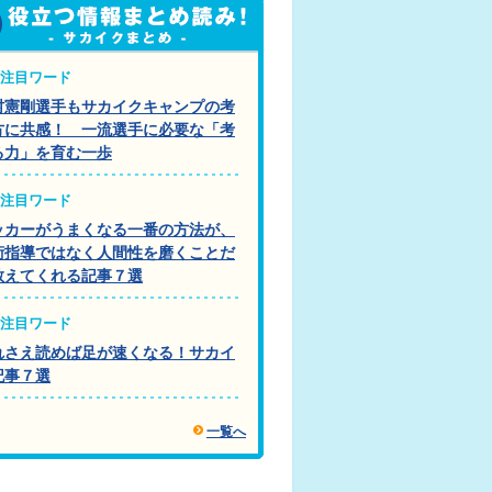
注目ワード
村憲剛選手もサカイクキャンプの考
方に共感！ 一流選手に必要な「考
る力」を育む一歩
注目ワード
ッカーがうまくなる一番の方法が、
術指導ではなく人間性を磨くことだ
教えてくれる記事７選
注目ワード
れさえ読めば足が速くなる！サカイ
記事７選
一覧へ