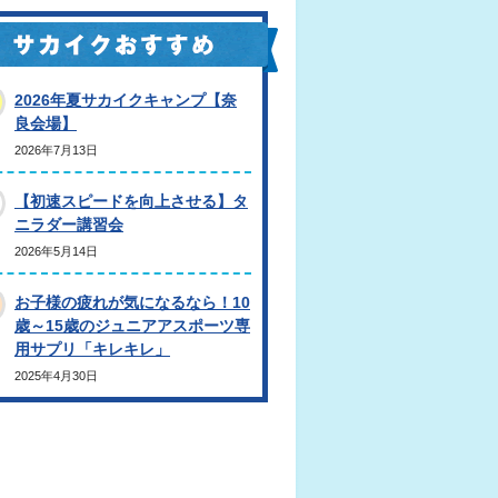
2026年夏サカイクキャンプ【奈
良会場】
2026年7月13日
【初速スピードを向上させる】タ
ニラダー講習会
2026年5月14日
お子様の疲れが気になるなら！10
歳～15歳のジュニアアスポーツ専
用サプリ「キレキレ」
2025年4月30日