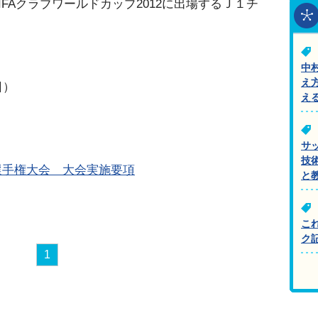
IFAクラブワールドカップ2012に出場するＪ１チ
中
え
日）
え
サ
技
選手権大会 大会実施要項
と
こ
ク
1