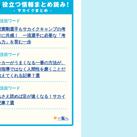
注目ワード
村憲剛選手もサカイクキャンプの考
方に共感！ 一流選手に必要な「考
る力」を育む一歩
注目ワード
ッカーがうまくなる一番の方法が、
術指導ではなく人間性を磨くことだ
教えてくれる記事７選
注目ワード
れさえ読めば足が速くなる！サカイ
記事７選
一覧へ