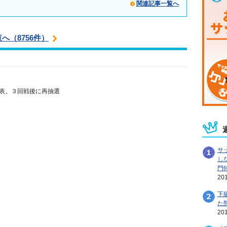
関連記事一覧へ
へ（8756件）
表。３回戦後に再抽選
サ
し
門
20
下
た
20