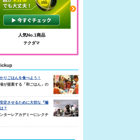
人気No.1商品
わかりやすい質問に沿っ
テクダマ
サカイクサッカーノ
ickup
かりごはんを食べよう！
省が提案する「和ごはん」の
安定させるために大切な『噛
は？
ンターレアカデミーにレクチ