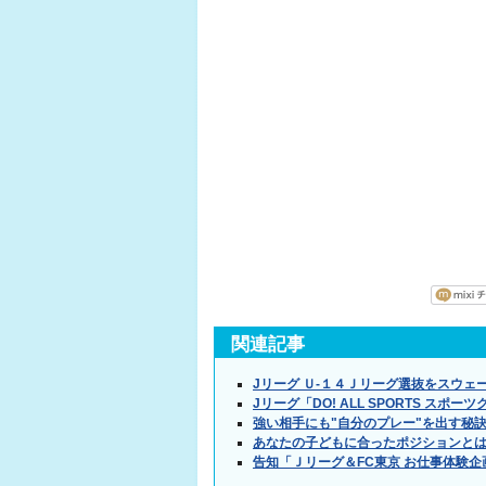
関連記事
Jリーグ Ｕ-１４Ｊリーグ選抜をスウェ
Jリーグ「DO! ALL SPORTS スポ
強い相手にも"自分のプレー"を出す秘
あなたの子どもに合ったポジションとは
告知「Ｊリーグ＆FC東京 お仕事体験企