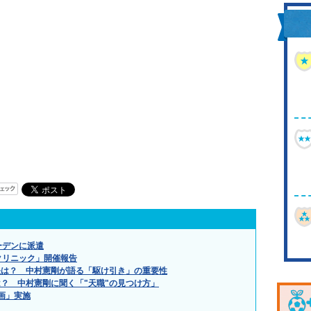
ーデンに派遣
ーツクリニック」開催報告
訣は？ 中村憲剛が語る「駆け引き」の重要性
？ 中村憲剛に聞く「"天職"の見つけ方」
画」実施