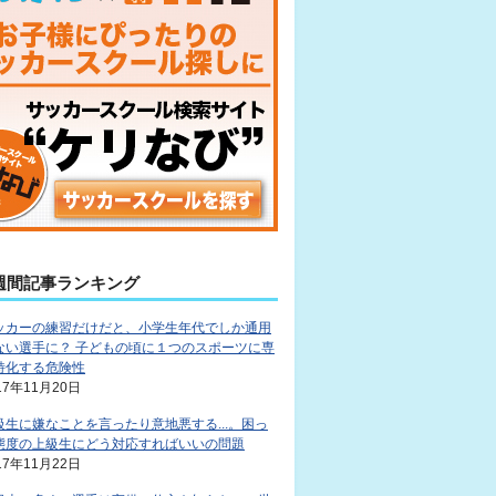
週間記事ランキング
ッカーの練習だけだと、小学生年代でしか通用
ない選手に？ 子どもの頃に１つのスポーツに専
特化する危険性
17年11月20日
級生に嫌なことを言ったり意地悪する...。困っ
態度の上級生にどう対応すればいいの問題
17年11月22日