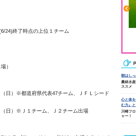
(6/24)終了時点の上位１チーム
ふくらはぎの張りや疲れに
ジュニアレッグリカバリー
P
出場）
朝はしっ
農林水産
ススメ
（日）※都道府県代表47チーム、ＪＦＬシード
心と体を
む力』と
日（日）※Ｊ１チーム、Ｊ２チーム出場
川崎フロ
ャー！