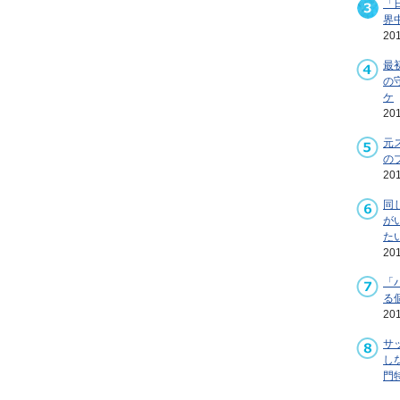
「
界
20
最
の
ケ
20
元
の
20
同
が
た
20
「
る
20
サ
し
門