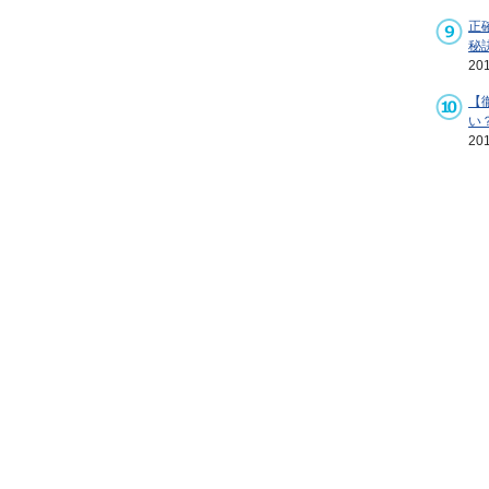
正
秘
20
【
い
20