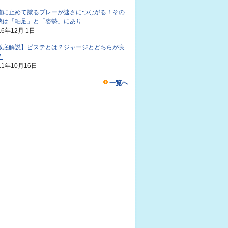
確に止めて蹴るプレーが速さにつながる！その
訣は「軸足」と「姿勢」にあり
16年12月 1日
徹底解説】ピステとは？ジャージとどちらが良
？
11年10月16日
一覧へ