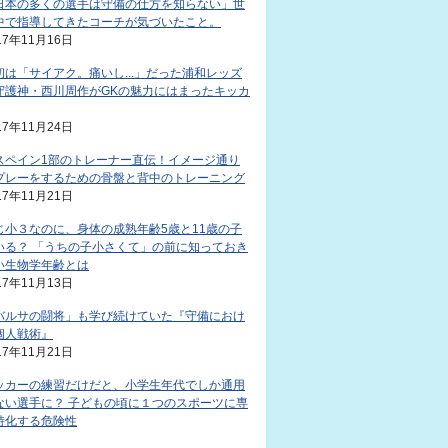
日本の多くの選手は守備の仕方を知らない」世
中で指導してきたコーチが気づいたこと。
17年11月16日
初は「サイアク。痛いし...」だった浦和レッズ
守護神・西川周作がGKの魅力にはまったキッカ
17年11月24日
スペイン1部のトレーナー直伝！イメージ通り
プレーをするための骨盤と背中のトレーニング
17年11月21日
じ小３なのに、身体の成熟年齢5歳と11歳の子
いる？ 「うちの子小さくて」の前に知っておき
い生物学年齢とは
17年11月13日
バルサの闘将」も学び続けていた『守備におけ
個人戦術』
17年11月21日
ッカーの練習だけだと、小学生年代でしか通用
ない選手に？ 子どもの頃に１つのスポーツに専
特化する危険性