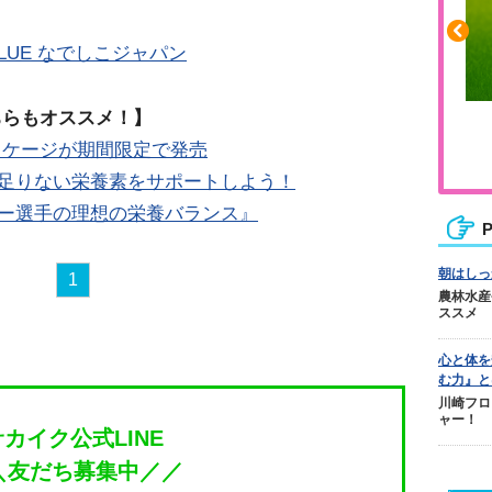
BLUE なでしこジャパン
ちらもオススメ！】
ふくらはぎの張りや疲れに
ッケージが期間限定で発売
ジュニアレッグリカバリー
で足りない栄養素をサポートしよう！
サッカー選手の理想の栄養バランス』
P
朝はしっ
1
農林水産
ススメ
心と体を
む力』と
川崎フロ
ャー！
サカイク公式LINE
＼友だち募集中／／