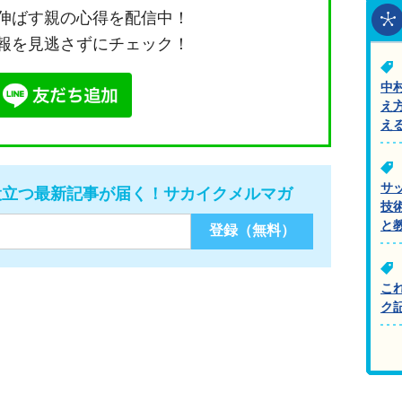
伸ばす親の心得を配信中！
報を見逃さずにチェック！
中
え
え
サ
役立つ最新記事が届く！サカイクメルマガ
技
と
こ
ク