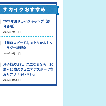
2026年夏サカイクキャンプ【奈
良会場】
2026年7月13日
【初速スピードを向上させる】タ
ニラダー講習会
2026年5月14日
お子様の疲れが気になるなら！10
歳～15歳のジュニアアスポーツ専
用サプリ「キレキレ」
2025年4月30日