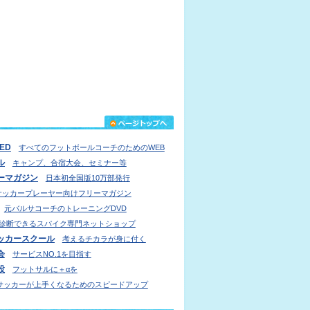
IED
すべてのフットボールコーチのためのWEB
ル
キャンプ、合宿大会、セミナー等
ーマガジン
日本初全国版10万部発行
サッカープレーヤー向けフリーマガジン
元バルサコーチのトレーニングDVD
診断できるスパイク専門ネットショップ
ッカースクール
考えるチカラが身に付く
会
サービスNO.1を目指す
設
フットサルに＋αを
サッカーが上手くなるためのスピードアップ