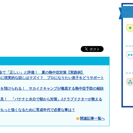
全て「正しい」と評価！ 夏の熱中症対策【実践例】
.」小3に現実的な話しはマズイ？ プロになりたい息子をどうサポート
もを預けられる！ サカイクキャンプが徹底する熱中症予防の秘訣
見！ 「バナナと水分で朝から対策」Jクラブドクターが教える
がもっと強くなるために育成年代で必要な事は？
関連記事一覧へ