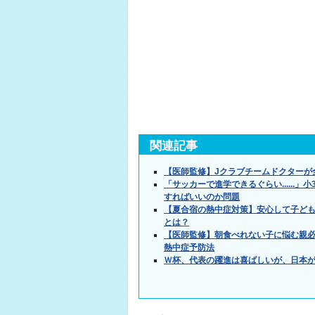
関連記事
【医師監修】Jクラブチームドクターが
「サッカーで進学できるぐらい.....
すればいいのか問題
【夏合宿の熱中症対策】安心して子ど
とは？
【医師監修】朝食べれない子に悩む親必
熱中症予防法
Ｗ杯、代表の躍進は喜ばしいが、日本