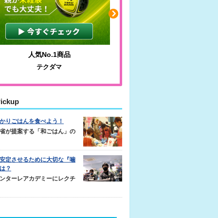
人気No.1商品
わかりやすい質問に沿っ
テクダマ
サカイクサッカーノ
ickup
かりごはんを食べよう！
省が提案する「和ごはん」の
安定させるために大切な『噛
は？
ンターレアカデミーにレクチ