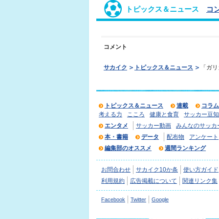
トピックス＆ニュース
コ
コメント
サカイク
トピックス＆ニュース
「ガリ
トピックス＆ニュース
連載
コラム
考える力
こころ
健康と食育
サッカー豆知
エンタメ
サッカー動画
みんなのサッカ
本・書籍
データ
配布物
アンケート
編集部のオススメ
週間ランキング
お問合わせ
サカイク10か条
使い方ガイド
利用規約
広告掲載について
関連リンク集
Facebook
Twitter
Google