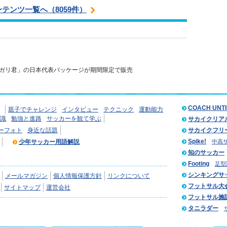
ンテンツ一覧へ（8059件）
ガリ君」の日本代表パッケージが期間限定で販売
COACH UNT
親子でチャレンジ
インタビュー
テクニック
運動能力
識
勉強と進路
サッカーを観て学ぶ
サカイクリア
ーフォト
身近な話題
サカイクフリ
Spike!
少年サッカー用語解説
中高
知のサッカー
Footing
足型
シンキングサ
メールマガジン
個人情報保護方針
リンクについて
フットサル大
サイトマップ
運営会社
フットサル施
タニラダー