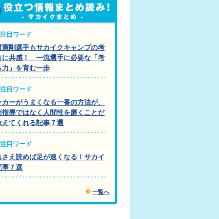
注目ワード
村憲剛選手もサカイクキャンプの考
方に共感！ 一流選手に必要な「考
る力」を育む一歩
注目ワード
ッカーがうまくなる一番の方法が、
術指導ではなく人間性を磨くことだ
教えてくれる記事７選
注目ワード
れさえ読めば足が速くなる！サカイ
記事７選
一覧へ