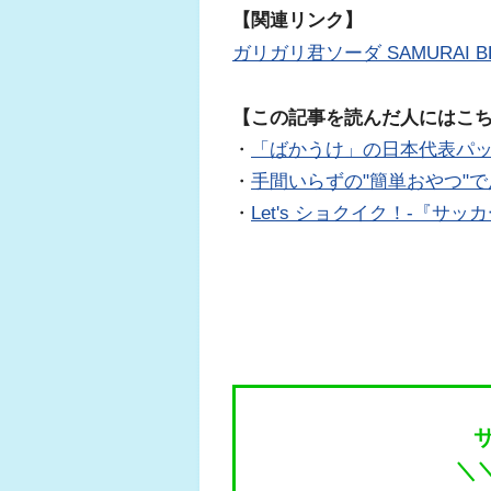
【関連リンク】
ガリガリ君ソーダ SAMURAI 
【この記事を読んだ人にはこ
・
「ばかうけ」の日本代表パ
・
手間いらずの"簡単おやつ"
・
Let's ショクイク！-『
＼