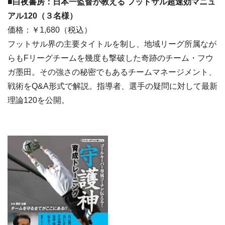
■白夜書房：日本一監督が教える フットサル超速効マニュ
アル120（３名様）
価格：￥1,680（税込）
フットサル界の主要タイトルを制し、地域リーグ所属なが
らもFリーグチームを幾度も撃破した奇跡のチーム・フウ
ガ墨田。その強さの秘密でもあるチームマネージメント、
戦術をQ&A形式で解説。指導者、選手の疑問に対して最新
理論120を公開。