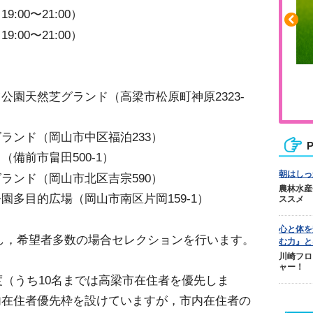
00〜21:00）
00〜21:00）
ふくらはぎの張りや疲れに
公園天然芝グランド（高梁市松原町神原2323-
ジュニアレッグリカバリー
ランド（岡山市中区福泊233）
P
（備前市畠田500-1）
朝はしっ
ランド（岡山市北区吉宗590）
農林水産
園多目的広場（岡山市南区片岡159-1）
ススメ
心と体を
し，希望者多数の場合セレクションを行います。
む力』と
川崎フロ
ャー！
度（うち10名までは高梁市在住者を優先しま
内在住者優先枠を設けていますが，市内在住者の