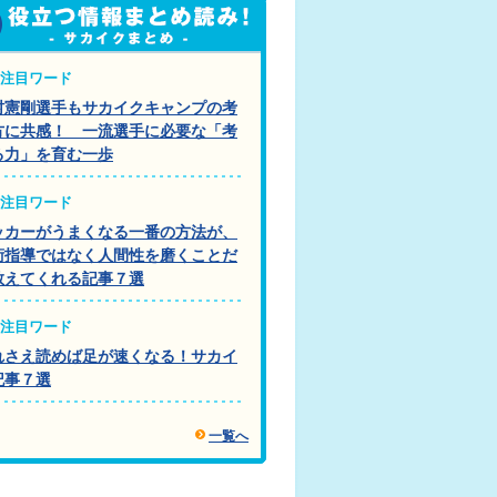
注目ワード
村憲剛選手もサカイクキャンプの考
方に共感！ 一流選手に必要な「考
る力」を育む一歩
注目ワード
ッカーがうまくなる一番の方法が、
術指導ではなく人間性を磨くことだ
教えてくれる記事７選
注目ワード
れさえ読めば足が速くなる！サカイ
記事７選
一覧へ