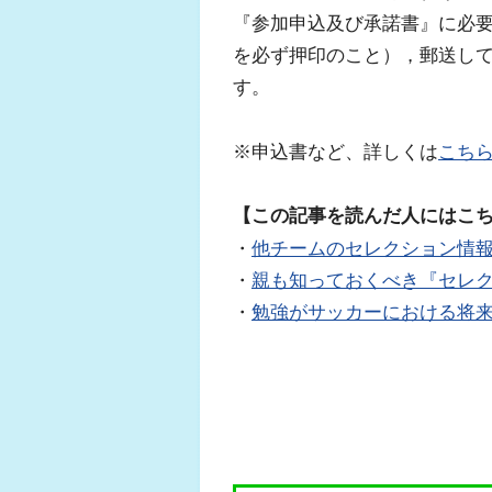
『参加申込及び承諾書』に必
を必ず押印のこと），郵送して
す。
※申込書など、詳しくは
こち
【この記事を読んだ人にはこ
・
他チームのセレクション情
・
親も知っておくべき『セレ
・
勉強がサッカーにおける将