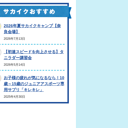
2026年夏サカイクキャンプ【奈
良会場】
2026年7月13日
【初速スピードを向上させる】タ
ニラダー講習会
2026年5月14日
お子様の疲れが気になるなら！10
歳～15歳のジュニアアスポーツ専
用サプリ「キレキレ」
2025年4月30日