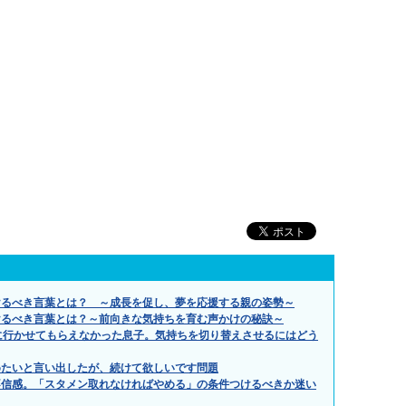
けるべき言葉とは？ ～成長を促し、夢を応援する親の姿勢～
けるべき言葉とは？～前向きな気持ちを育む声かけの秘訣～
に行かせてもらえなかった息子。気持ちを切り替えさせるにはどう
めたいと言い出したが、続けて欲しいです問題
不信感。「スタメン取れなければやめる」の条件つけるべきか迷い