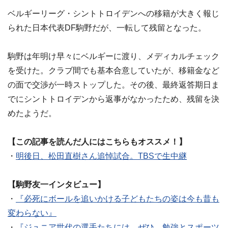
ベルギーリーグ・シントトロイデンへの移籍が大きく報じ
られた日本代表DF駒野だが、一転して残留となった。
駒野は年明け早々にベルギーに渡り、メディカルチェック
を受けた。クラブ間でも基本合意していたが、移籍金など
の面で交渉が一時ストップした。その後、最終返答期日ま
でにシントトロイデンから返事がなかったため、残留を決
めたようだ。
【この記事を読んだ人にはこちらもオススメ！】
・
明後日、松田直樹さん追悼試合。TBSで生中継
【駒野友一インタビュー】
・
『必死にボールを追いかける子どもたちの姿は今も昔も
変わらない』
・
『ジュニア世代の選手たちには、ぜひ、勉強とスポーツ