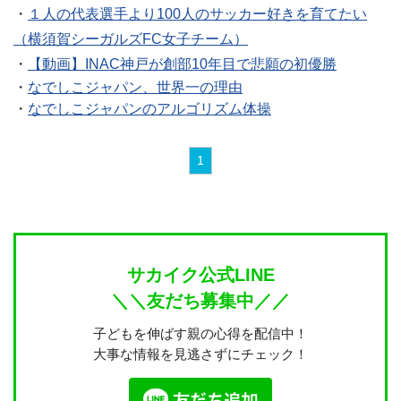
・
１人の代表選手より100人のサッカー好きを育てたい
（横須賀シーガルズFC女子チーム）
・
【動画】INAC神戸が創部10年目で悲願の初優勝
・
なでしこジャパン、世界一の理由
・
なでしこジャパンのアルゴリズム体操
1
サカイク公式LINE
＼＼友だち募集中／／
子どもを伸ばす親の心得を配信中！
大事な情報を見逃さずにチェック！