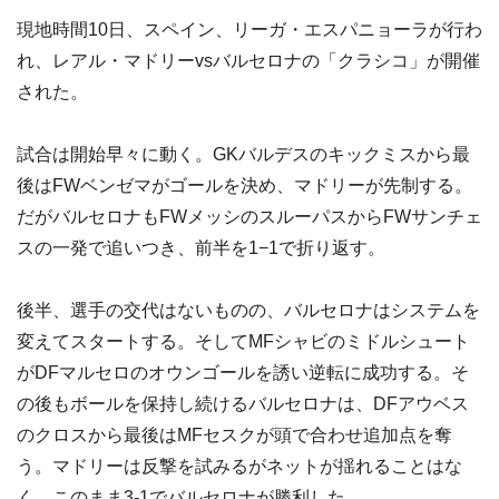
現地時間10日、スペイン、リーガ・エスパニョーラが行わ
れ、レアル・マドリーvsバルセロナの「クラシコ」が開催
された。
試合は開始早々に動く。GKバルデスのキックミスから最
後はFWベンゼマがゴールを決め、マドリーが先制する。
だがバルセロナもFWメッシのスルーパスからFWサンチェ
スの一発で追いつき、前半を1−1で折り返す。
後半、選手の交代はないものの、バルセロナはシステムを
変えてスタートする。そしてMFシャビのミドルシュート
がDFマルセロのオウンゴールを誘い逆転に成功する。そ
の後もボールを保持し続けるバルセロナは、DFアウベス
のクロスから最後はMFセスクが頭で合わせ追加点を奪
う。マドリーは反撃を試みるがネットが揺れることはな
く、このまま3-1でバルセロナが勝利した。