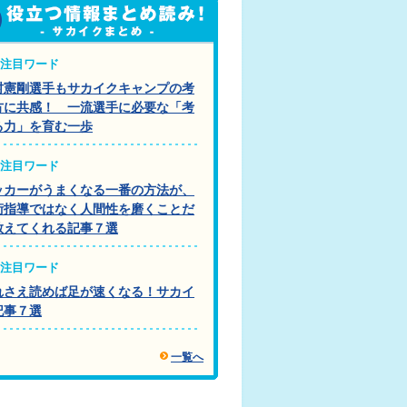
注目ワード
村憲剛選手もサカイクキャンプの考
方に共感！ 一流選手に必要な「考
る力」を育む一歩
注目ワード
ッカーがうまくなる一番の方法が、
術指導ではなく人間性を磨くことだ
教えてくれる記事７選
注目ワード
れさえ読めば足が速くなる！サカイ
記事７選
一覧へ