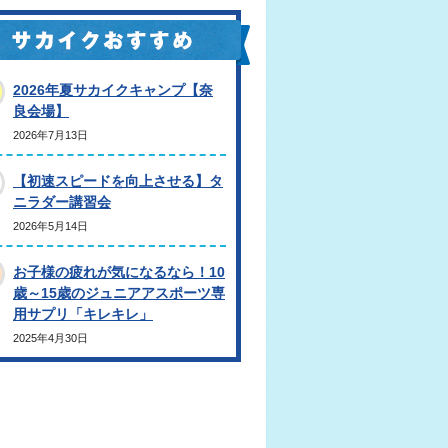
2026年夏サカイクキャンプ【奈
良会場】
2026年7月13日
【初速スピードを向上させる】タ
ニラダー講習会
2026年5月14日
お子様の疲れが気になるなら！10
歳～15歳のジュニアアスポーツ専
用サプリ「キレキレ」
2025年4月30日