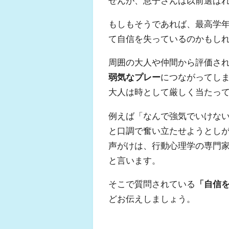
せんが、息子さんは以前選ば
もしもそうであれば、最高学年
て自信を失っているのかもし
周囲の大人や仲間から評価さ
弱気なプレー
につながってし
大人は時として厳しく当たっ
例えば「なんで強気でいけな
と口調で奮い立たせようとし
声がけは、行動心理学の専門
と言います。
そこで質問されている
「自信
どお伝えしましょう。