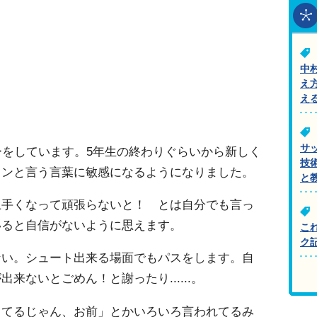
中
え
＞
え
サ
ーをしています。5年生の終わりぐらいから新しく
技
メンと言う言葉に敏感になるようになりました。
と
上手くなって頑張らないと！ とは自分でも言っ
いると自信がないように思えます。
こ
ク
ない。シュート出来る場面でもパスをします。自
来ないとごめん！と謝ったり......。
ちてるじゃん、お前」とかいろいろ言われてるみ