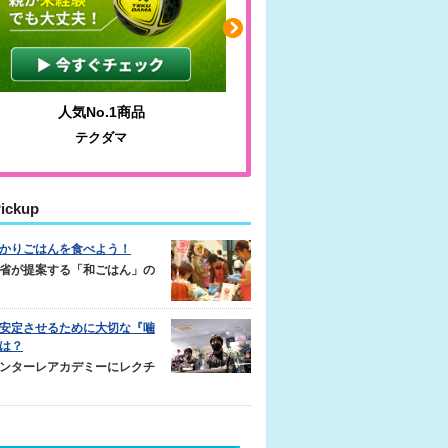
人気No.1商品
わかりやすい質問に沿っ
テクダマ
サカイクサッカーノ
ickup
かりごはんを食べよう！
省が提案する「和ごはん」の
安定させるために大切な『噛
は？
ンターレアカデミーにレクチ