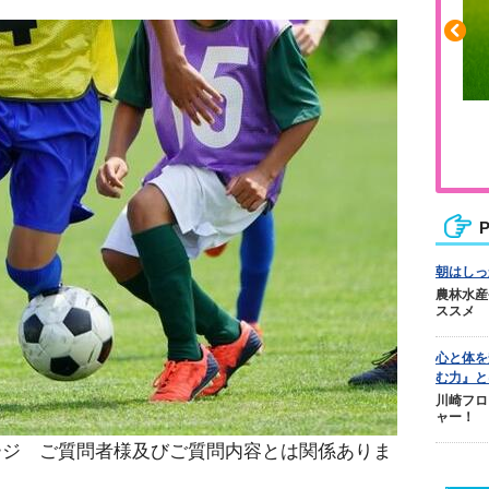
ふくらはぎの張りや疲れに
ジュニアレッグリカバリー
P
朝はしっ
農林水産
ススメ
心と体を
む力』と
川崎フロ
ャー！
ージ ご質問者様及びご質問内容とは関係ありま