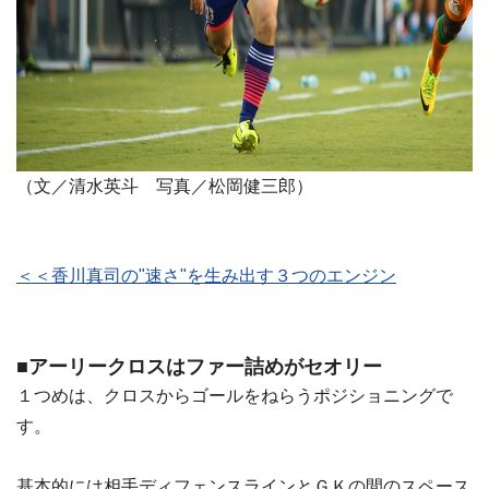
（文／清水英斗 写真／松岡健三郎）
＜＜香川真司の"速さ"を生み出す３つのエンジン
■アーリークロスはファー詰めがセオリー
１つめは、クロスからゴールをねらうポジショニングで
す。
基本的には相手ディフェンスラインとＧＫの間のスペース