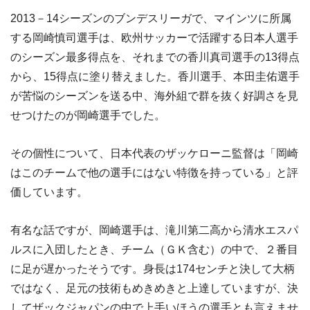
2013－14シーズンのブンデスリーガで、マインツに所属
する岡崎慎司選手は、欧州サッカーで活躍する日本人選手
のシーズン最多得点を、それまでの香川真司選手の13得点
から、15得点に塗り替えました。香川選手、本田圭佑選手
が苦悩のシーズンを送る中、海外組で群を抜く好調さを見
せつけたのが岡崎選手でした。
その個性について、日本代表のザッケローニ監督は「岡崎
はこのチームで他の選手にはない特徴を持っている」と評
価しています。
有名な話ですが、岡崎選手は、滝川第二高から清水エスパ
ルスに入団したとき、チーム（ＧＫ含む）の中で、２番目
に足が遅かったそうです。身長は174センチと決して大柄
ではなく、足元の技術もめきめきと上達していますが、決
してザックジャパンの中で上手いほうの選手とも言えませ