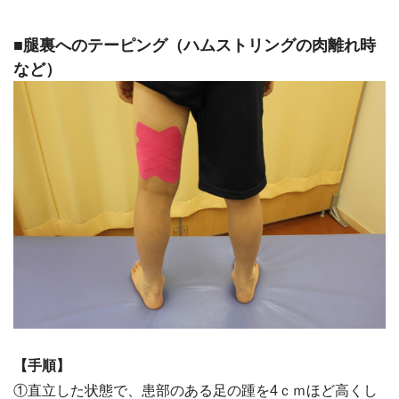
■腿裏へのテーピング（ハムストリングの肉離れ時
など）
【手順】
①直立した状態で、患部のある足の踵を4ｃｍほど高くし