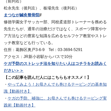
（前列右）
松永先生（後列左）、板場先生（後列右）
まつなが鍼灸整骨院
//
修徳学園女子サッカー部、同校柔道部トレーナーを務める
先生たちが、通常の治療だけではなく、スポーツ障害やケ
ア方法などの豊富な知識を広めるセルフケア教室やストレ
ッチ教室なども行っている。
住所：葛飾区奥戸3‐6‐9 Tel：03-3694-5291
アクセス：JR新小岩駅からバスで10分
ケガ予防のストレッチ法を知りたい人はコチラをお読みく
ださい＞＞
【この記事を読んだ人にはこちらもオススメ！】
・
やってみよう！お母さんでも巻けるテーピングの基本知
識【動画付き】
・
ケガの予防、補強に。お母さんでも巻けるテーピング実
践術【動画付き】