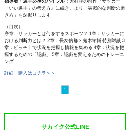
指導者・選手必携のバイブル：
大好評の前作『サッカー
「いい選手」の考え方』に続き、より「実戦的な判断の磨
き方」を深掘りします
（目次）
序章：サッカーとは何をするスポーツ？ 1章：サッカーに
おける判断力とは？ 2章：長友佑都 × 鬼木祐輔 特別対談 3
章：ピッチ上で状況を把握し情報を集める 4章：状況を把
握するための「認識」 5章：認識を変えるためのトレーニ
ング
詳細・購入はコチラ＞＞
1
サカイク公式LINE