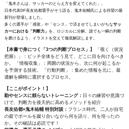
「鬼木さんは、サッカーのとらえ方を変えてくれた」。
日本代表DF長友佑都選手がそう語る、鬼木祐輔氏による待望の最
新刊が登場しました。
多くの選手が「感覚」や「センス」で済ませてしまいがちな
サッ
カーにおける「判断力」
を、ロジカルに分解。誰でも一瞬の判断
を磨けるよう、イラストを交えて徹底解説します。
【本書で身につく「3つの判断プロセス」】
「覗く（状況
把握）」：ピッチ全体をどう見て、どこに目を向けるべき
か。 「情報収集」：周囲の状況から、次に何が起こるか
を予測する技術。 「行動判断」：集めた情報を元に、最
適解を瞬時に選択するプロセス。
【ここがポイント！】
勘やセンスに頼らないトレーニング：
日々の練習や意識づ
けで、判断力を後天的に高めるメソッドを紹介
長友佑都×鬼木祐輔 特別対談：
フランス時代、二人が自宅
の庭でボールを蹴り合いながら何を語り、何を培ったの
か。その秘話は必読です！